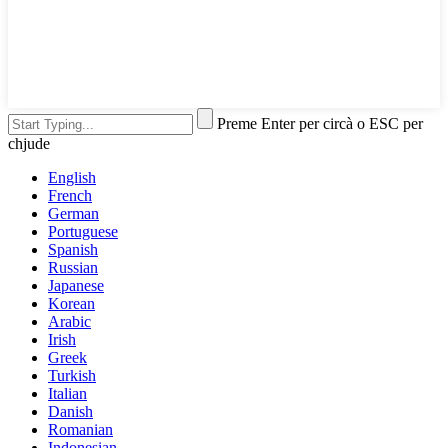
Preme Enter per circà o ESC per
chjude
English
French
German
Portuguese
Spanish
Russian
Japanese
Korean
Arabic
Irish
Greek
Turkish
Italian
Danish
Romanian
Indonesian