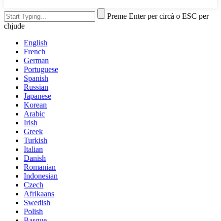
Preme Enter per circà o ESC per
chjude
English
French
German
Portuguese
Spanish
Russian
Japanese
Korean
Arabic
Irish
Greek
Turkish
Italian
Danish
Romanian
Indonesian
Czech
Afrikaans
Swedish
Polish
Basque